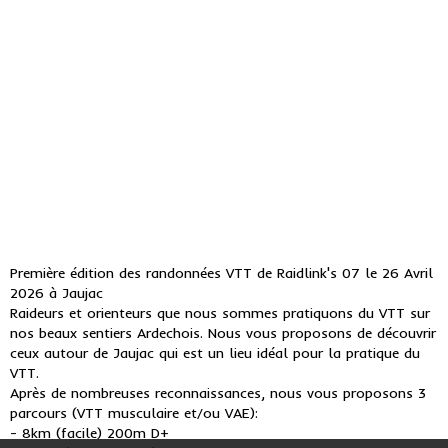
Première édition des randonnées VTT de Raidlink's 07 le 26 Avril
2026 à Jaujac
Raideurs et orienteurs que nous sommes pratiquons du VTT sur
nos beaux sentiers Ardechois. Nous vous proposons de découvrir
ceux autour de Jaujac qui est un lieu idéal pour la pratique du
VTT.
Après de nombreuses reconnaissances, nous vous proposons 3
parcours (VTT musculaire et/ou VAE):
- 8km (facile) 200m D+
- 20km (intermediaire) 500m D+m D+
- 25km (difficile) 700m D+
Ces trois parcours sont cumulables, 8, 20, 25 soit 45km
(20+25) et 1200m D+ voir 53km (20+25+8) avec 1400m D+