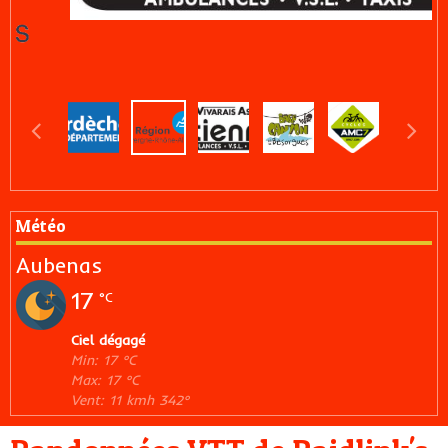
Météo
Aubenas
17
°C
Ciel dégagé
Min: 17 °C
Max: 17 °C
Vent: 11 kmh 342°
Randonnées VTT de Raidlink's
07
Le 24/03/2026