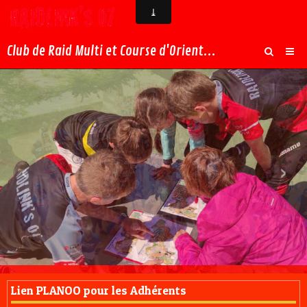
Club de Raid Multi et Course d'Orientation en Ardèche
Accueil
Blog - ACTU
Contact
‹
›
Championnats de France CO VTT 2026
Lien PLANOO pour les Adhérents